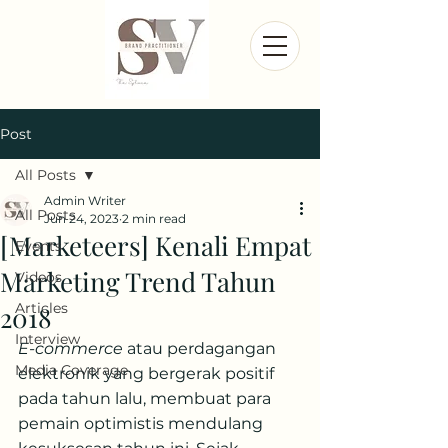
Post
All Posts
Admin Writer
All Posts
Jun 24, 2023
2 min read
[Marketeers] Kenali Empat
Events
Marketing Trend Tahun
Videos
Articles
2018
Interview
E-commerce
 atau perdagangan 
Media Coverage
elektronik yang bergerak positif 
pada tahun lalu, membuat para 
pemain optimistis mendulang 