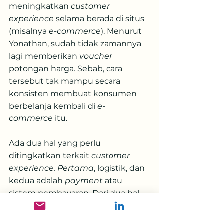
meningkatkan 
customer 
experience 
selama berada di situs 
(misalnya 
e-commerce
). Menurut 
Yonathan, sudah tidak zamannya 
lagi memberikan 
voucher
potongan harga. Sebab, cara 
tersebut tak mampu secara 
konsisten membuat konsumen 
berbelanja kembali di 
e-
commerce
 itu.
Ada dua hal yang perlu 
ditingkatkan terkait 
customer 
experience. Pertama
, logistik, dan 
kedua adalah 
payment
 atau 
sistem pembayaran. Dari dua hal 
tersebut,
 e-commerce
 dengan 
sistem pembayaran yang 