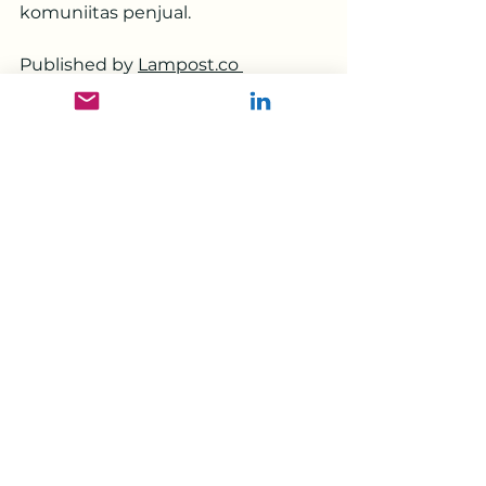
komuniitas penjual. 
Published by 
Lampost.co
https://lampost.co/berita-ninja-
xpress-gelar-flash-sale-di-
bukalapak-dan-tokopedia.html
Ninja Xpress
Media Coverage
See All
Recent Posts