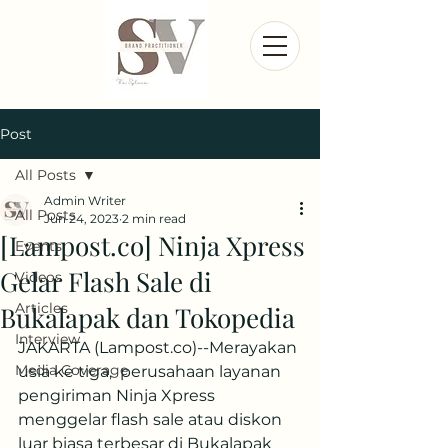
Post
All Posts
Admin Writer
All Posts
Jun 24, 2023
2 min read
[Lampost.co] Ninja Xpress
Events
Gelar Flash Sale di
Videos
Articles
Bukalapak dan Tokopedia
Interview
JAKARTA (Lampost.co)--Merayakan 
Media Coverage
usia ke tiga,  perusahaan layanan 
pengiriman Ninja Xpress 
menggelar flash sale atau diskon 
luar biasa terbesar di Bukalapak 